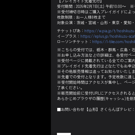
【プレイガイド先着先行】
受付期間 : 2026年2月7日(土) 午前10:
※受付締切日時はご購入プレイガイドによ
枚数制限 : お一人様8枚まで
対象公演：茨城・宮城・山形・東京・愛知
チケットぴあ：
https://w.pia.jp/t/hoshikuzu
イープラス：
https://eplus.jp/hoshikuzu-sca
ローソンチケット：
https://l-tike.com/hoshi
※こちらの受付では、栃木・群馬・広島・
※お申し込み方法などの詳細は、各受付ペ
※受付ページに掲載されている全てのご案
※プレイガイド先着先行はどなたでもお申
※その他販売情報は追ってお知らせいたし
※先着での受付となります。予定枚数に達
※受付開始時間はアクセスが集中し、ペー
了承ください。
※販売開始前に受付URLにアクセスされる
あらかじめブラウザの履歴(キャッシュ)を
■お問い合わせ【山形】さくらんぼテレビ：0120-15