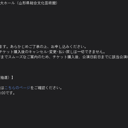
ル 大ホール（山形県総合文化芸術館）
ます。あらかじめご了承の上、お申し込みください。
チケット購⼊後のキャンセル･変更･払い戻しは⼀切できません。
席までスムーズなご案内のため、チケット購入後、公演日前日までに該当公演
（抽選）】
法は
こちらのページ
をご確認ください。
:00です。