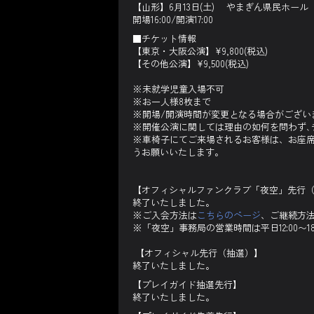
【山形】6月13日(土) やまぎん県民ホー
開場16:00/開演17:00
■チケット情報
【東京・大阪公演】¥9,800(税込)
【その他公演】¥9,500(税込)
※未就学児童入場不可
※お一人様8枚まで
※開場/開演時間が変更となる場合がござい
※開催公演に関しては理由の如何を問わず､
※車椅子にてご来場されるお客様は、お座
うお願いいたします。
【オフィシャルファンクラブ「夜空」先行
終了いたしました。
※ご入会方法は
こちらのページ
、ご継続方
※「夜空」事務局の営業時間は平日12:00〜18
【オフィシャル先行（抽選）】
終了いたしました。
【プレイガイド抽選先行】
終了いたしました。