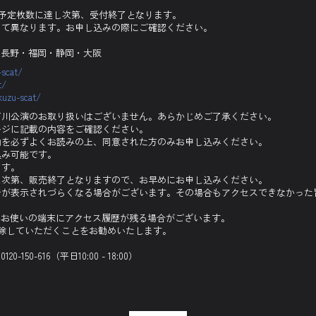
00～ ※予定枚数に達し次第、受付終了となります。
って異なります。お申し込みの際にご確認ください。
・長野・福岡・静岡・大阪
-scat/
t/
kuzu-scat/
石川公演のお取り扱いはございません。あらかじめご了承ください。
ージに記載の内容をご確認ください。
内を必ずよくお読みの上、同意された方のみお申し込みください。
込み可能です。
ます。
し次第、販売終了となりますので、お早めにお申し込みください。
ジが表示されづらくなる場合がございます。その場合もアクセスできなかった
とお使いの端末にアクセス履歴が残る場合がございます。
削除していただくことをお勧めいたします。
0-616（平日10:00 - 18:00）