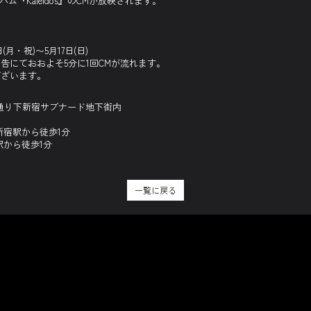
ム『Kaleidos』のCMが放映されます。
月・祝)〜5月17日(日)
にておおよそ5分に1回CMが流れます。
ざいます。
り下新宿サブナード地下街内
から徒歩1分
徒歩1分
一覧に戻る