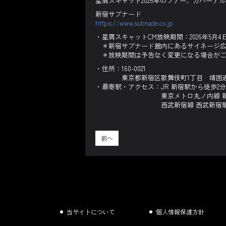
星屑スキャット2026年のツアー、カバーアルバ
新宿サブナード
https://www.subnade.co.jp
・星屑スキャットCM放映期間：2026年5月4日(
＊新宿サブナード館内にあるサイネージ広告
＊放映期間は予告なく変更になる場合がご
・住所：160-0021
東京都新宿区歌舞伎町1丁目 靖国通
・最寄駅・アクセス：JR 新宿駅から徒歩2分
東京メトロ丸ノ内線 新宿駅
西武新宿線 西武新宿駅から
前へ
当サイトについて
個人情報保護方針