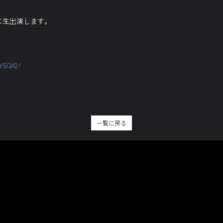
に生出演します。
Y5QX2/
一覧に戻る