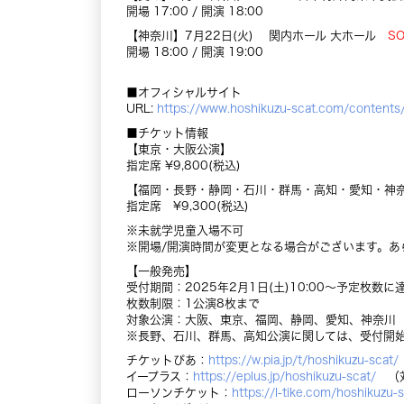
開場 17:00 / 開演 18:00
【神奈川】7月22日(火) 関内ホール 大ホール
S
開場 18:00 / 開演 19:00
■オフィシャルサイト
URL:
https://www.hoshikuzu-scat.com/contents
■チケット情報
【東京・大阪公演】
指定席 ¥9,800(税込)
【福岡・長野・静岡・石川・群馬・高知・愛知・神
指定席 ¥9,300(税込)
※未就学児童入場不可
※開場/開演時間が変更となる場合がございます。あ
【一般発売】
受付期間：2025年2月1日(土)10:00～予定枚
枚数制限：1公演8枚まで
対象公演：大阪、東京、福岡、静岡、愛知、神奈川
※長野、石川、群馬、高知公演に関しては、受付開
チケットぴあ：
https://w.pia.jp/t/hoshikuzu-scat/
イープラス：
https://eplus.jp/hoshikuzu-scat/
（対
ローソンチケット：
https://l-tike.com/hoshikuzu-