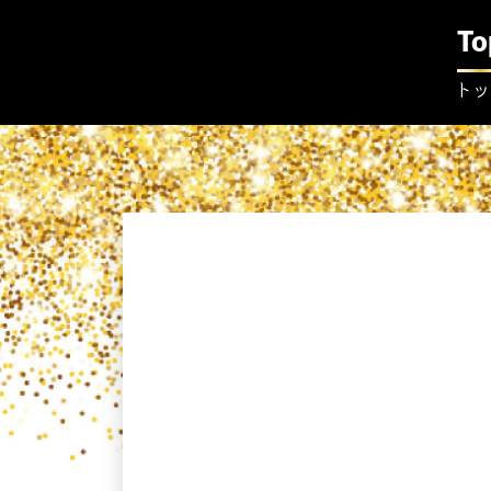
To
トッ