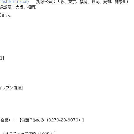
hoshikuzu-scat/
（対象公演：大阪、東京、福岡、静岡、愛知、神奈川）
象公演：大阪、福岡）
ださい。
口】
イレブン店頭】
）： 【電話予約のみ（0270-23-6070）】
）／ミニストップ店頭（Loppi）】