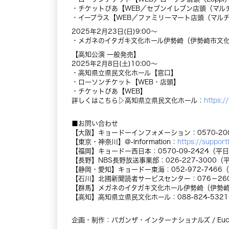
・チケットぴあ【WEB／セブンイレブン店頭（マル
・イープラス【WEB／ファミリーマート店頭（マル
2025年2月23日(日)9:00～
・メガネのイタガキ文化ホール伊勢崎（伊勢崎市文化会
【高知公演 一般発売】
2025年2月8日(土)10:00～
・高知県立県民文化ホール【窓口】
・ローソンチケット【WEB・店頭】
・チケットぴあ【WEB】
詳しくはこちら▷高知県立県民文化ホール：
https:/
■お問い合わせ
【大阪】キョードーインフォメーション：0570-200-
【東京・神奈川】@-Information：
https://support
【福岡】キョードー西日本：0570-09-2424（平日/土
【長野】NBS長野放送事業部：026-227-3000（平日
【静岡・愛知】キョードー東海：052-972-7466（平日
【石川】北國新聞読者サービスセンター：076－260-8
【群馬】メガネのイタガキ文化ホール伊勢崎（伊勢崎市文化
【高知】高知県立県民文化ホール：088-824-5321(9:
企画・制作：バガンザ・インターナショナルズ / Euclid Ag