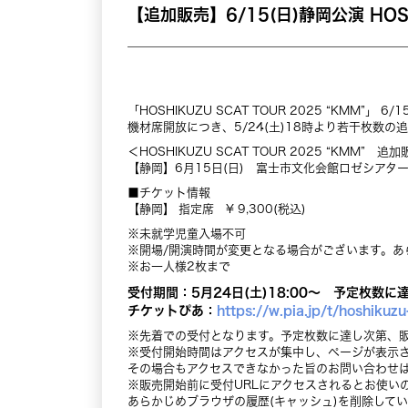
【追加販売】6/15(日)静岡公演 HOS
「HOSHIKUZU SCAT TOUR 2025 “KMM
機材席開放につき、5/24(土)18時より若干枚数の
＜HOSHIKUZU SCAT TOUR 2025 “KMM” 追
【静岡】6月15日(日) 富士市文化会館ロゼシアター 中ホ
■チケット情報
【静岡】 指定席 ¥ 9,300(税込)
※未就学児童入場不可
※開場/開演時間が変更となる場合がございます。あ
※お一人様2枚まで
受付期間：5月24日(土)18:00～ 予定枚数
チケットぴあ：
https://w.pia.jp/t/hoshikuz
※先着での受付となります。予定枚数に達し次第、
※受付開始時間はアクセスが集中し、ページが表示
その場合もアクセスできなかった旨のお問い合わせ
※販売開始前に受付URLにアクセスされるとお使い
あらかじめブラウザの履歴(キャッシュ)を削除して