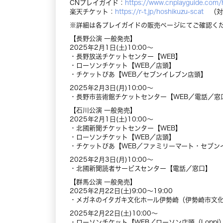
CNプレイガイド：
https://www.cnplayguide.com/
楽天チケット：
https://r-t.jp/hoshikuzu-scat
（対
※詳細は各プレイガイドの販売ページにてご確認く
【長野公演 一般発売】
2025年2月1日(土)10:00～
・長野放送チケットセンター【WEB】
・ローソンチケット【WEB／店頭】
・チケットぴあ【WEB／セブンイレブン店頭】
2025年2月3日(月)10:00～
・長野市芸術館チケットセンター【WEB／電話／窓
【石川公演 一般発売】
2025年2月1日(土)10:00～
・北國新聞チケットセンター【WEB】
・ローソンチケット【WEB／店頭】
・チケットぴあ【WEB／ファミリーマート・セブン
2025年2月3日(月)10:00～
・北國新聞読者サービスセンター【電話／窓口】
【群馬公演 一般発売】
2025年2月22日(土)9:00～19:00
・メガネのイタガキ文化ホール伊勢崎（伊勢崎市文化会館
2025年2月22日(土)10:00～
・ローソンチケット【WEB／ローソン店頭（Loppi