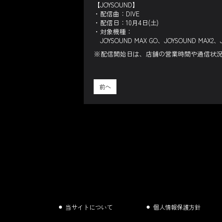
【JOYSOUND】
・配信曲：DIVE
・配信日：10月4日(土)
・対象機種：
JOYSOUND MAX GO、JOYSOUND MAX2、J
※配信開始日は、店舗の営業時間や通信状
前へ
当サイトについて
個人情報保護方針