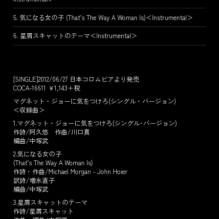
5. 気になる女の子 (That's The Way A Woman Is)＜Instrumental＞
6. 星屑スキャットのテーマ＜Instrumental＞
[SINGLE]2012/06/27 日本コロムビアより発売
COCA-16611 ￥1,143＋税
マグネット・ジョーに気をつけろ(シングル・バージョン)
＜収録曲＞
1.マグネット・ジョーに気をつけろ(シングル･バージョン)
作詩/阿久悠 作曲/川口真
編曲/中塚武
2.気になる女の子
(That's The Way A Woman Is)
作詩・作曲/Michael Morgan - John Hoier
訳詩/増永直子
編曲/中塚武
3.星屑スキャットのテーマ
作詩/星屑スキャット