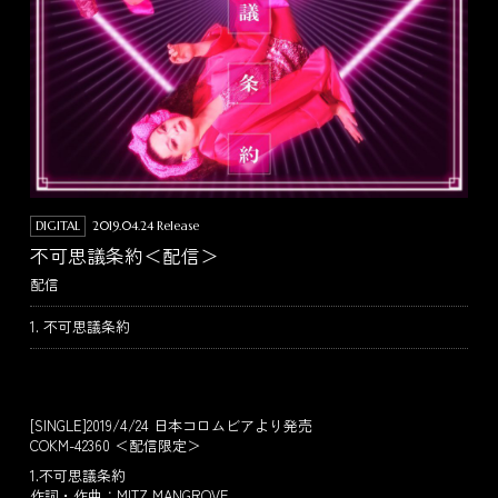
DIGITAL
2019.04.24 Release
不可思議条約＜配信＞
配信
1. 不可思議条約
[SINGLE]2019/4/24 日本コロムビアより発売
COKM-42360 ＜配信限定＞
1.不可思議条約
作詞・作曲：MITZ MANGROVE