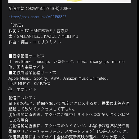
配信開始：2025年8月27日(水)0:00〜
https://nex-tone.link/A00198802
「DIVE」
作詞：MITZ MANGROVE / 西寺郷
太 / GALLANTIQUE KAZUE / MEILI MU
作曲・編曲：コモリタミノル
■音楽配信サービス
iTunes Store、music.jp、レコチョク、mora、dwango.jp、mu-mo
他、国内主要サイト
■定額制音楽配信サービス
Apple Music、Spotify、AWA、Amazon Music Unlimited、
LINE MUSIC、KK BOXX
他、主要サイト
配信について：
※下記の場合、時間をおいて再度アクセスするか、携帯端末等を再
起動して改めてアクセスして下さい。
(1)配信開始直後等、アクセスが集中しサイトへつながりにくい状況
にある場合。
(2)配信開始直後に、アクセスのタイミング、お客様の電波状況や携
帯電話（フィーチャーフォン、スマートフォン）PC等のスペック、
使用環境等によってサイト全体の更新反映が遅れ、ジャケ写・文