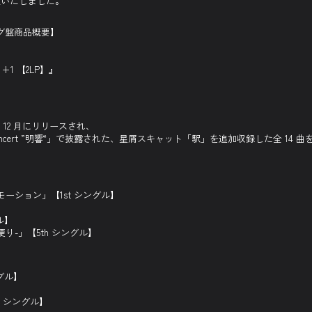
定いたしました。
ナログ盤商品概要】
 +1 【2LP】』
 12 月にリリースされ、
e Concert ”明響“」で披露された、星屑スキャット「駅」を追加収録した全 14 
モーション」【1st シングル】
ル】
便り-」【5th シングル】
グル】
h シングル】