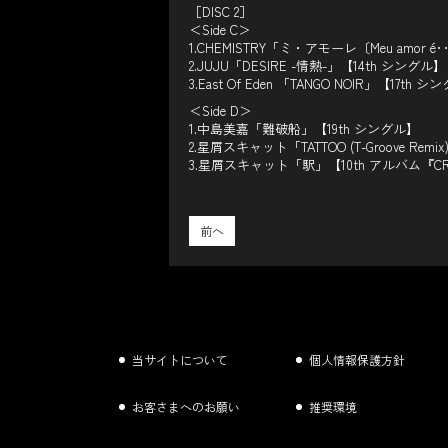
［DISC 2］
＜Side C＞
1.CHEMISTRY「ミ・アモーレ〔Meu amor é
2.JUJU「DESIRE -情熱-」【14th シングル】
3.East Of Eden 「TANGO NOIR」【17th 
＜Side D＞
1.中島美嘉「難破船」【19th シングル】
2.星屑スキャット「TATTOO (T-Groove Remix
3.星屑スキャット「駅」【10th アルバム『CR
前へ
当サイトについて
個人情報保護方針
お客さまへのお願い
推奨環境