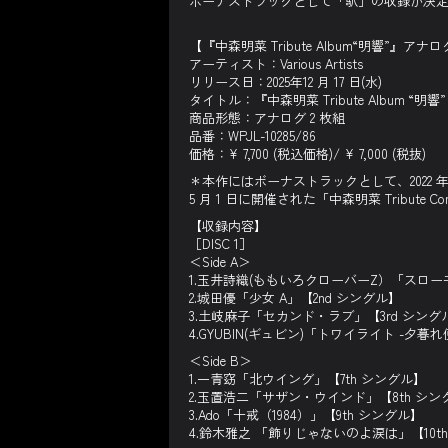
ボーナストラックとして「駅」の収録が決
【『中森明菜 Tribute Album“明響”』ア
アーティスト：Various Artists
リリース日：2025年12 月 17 日(水)
タイトル：『中森明菜 Tribute Album “明響”
商品形態：アナログ 2 枚組
品番：WPJL-10285/86
価格：¥ 7,700 (税込価格)/ ¥ 7,000 (税抜)
＊本作にはボーナストラックとして、2022 年
5 月 1 日に開催された「中森明菜 Tribut
【収録内容】
［DISC 1］
＜Side A＞
1.玉井詩織(ももいろクローバーZ）「スロー
2.城田優「少女 A」【2nd シングル】
3.土岐麻子「セカンド・ラブ」【3rd シング
4.GYUBIN(ギュビン)「トワイライト -夕暮れ
＜Side B＞
1.一青窈「北ウイング」【7th シングル】
2.玉置浩二「サザン・ウインド」【8th シン
3.Ado「十戒（1984）」【9th シングル】
4.鈴木雅之 「飾りじゃないのよ涙は」【10t