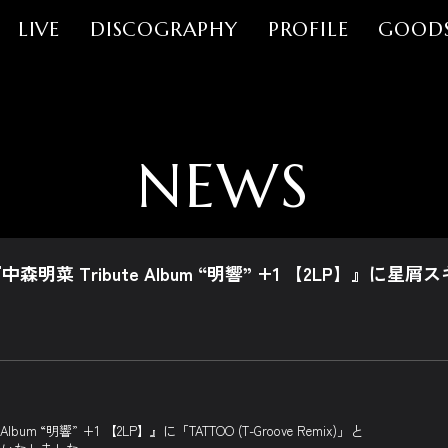
LIVE
DISCOGRAPHY
PROFILE
GOOD
NEWS
中森明菜 Tribute Album “明響” +1 【2LP】』
bum “明響” +1 【2LP】』に「TATTOO (T-Groove Remix)」と