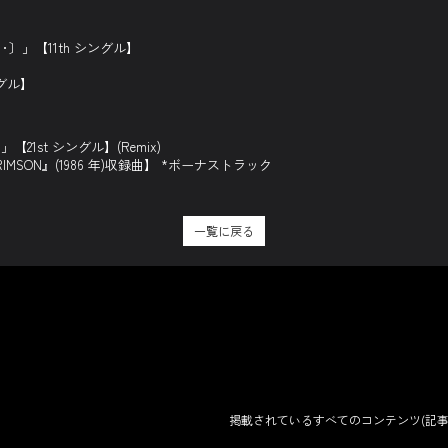
･･･〕」【11th シングル】
シングル】
)」【21st シングル】(Remix)
IMSON』(1986 年)収録曲】 *ボーナストラック
一覧に戻る
掲載されているすべてのコンテンツ
(記