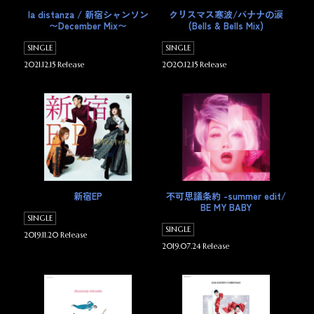
la distanza / 新宿シャンソン
クリスマス寒波/バナナの涙
〜December Mix〜
(Bells & Bells Mix)
SINGLE
SINGLE
2021.12.15 Release
2020.12.15 Release
新宿EP
不可思議条約 -summer edit/
BE MY BABY
SINGLE
SINGLE
2019.11.20 Release
2019.07.24 Release