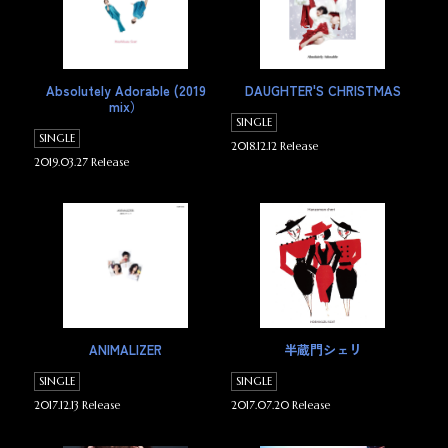
Absolutely Adorable (2019
DAUGHTER'S CHRISTMAS
mix）
SINGLE
SINGLE
2018.12.12 Release
2019.03.27 Release
ANIMALIZER
半蔵門シェリ
SINGLE
SINGLE
2017.12.13 Release
2017.07.20 Release