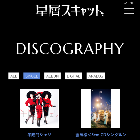
MENU
DISCOGRAPHY
ALL
SINGLE
ALBUM
DIGITAL
ANALOG
半蔵門シェリ
蜃気楼＜8cm CDシングル＞